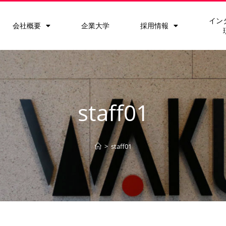
イン
会社概要
企業大学
採用情報
staff01
>
staff01