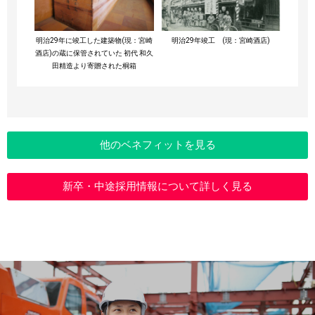
明治29年に竣工した建築物(現：宮崎
明治29年竣工 (現：宮崎酒店)
酒店)の蔵に保管されていた 初代 和久
田精造より寄贈された桐箱
他のベネフィットを見る
新卒・中途採用情報について詳しく見る