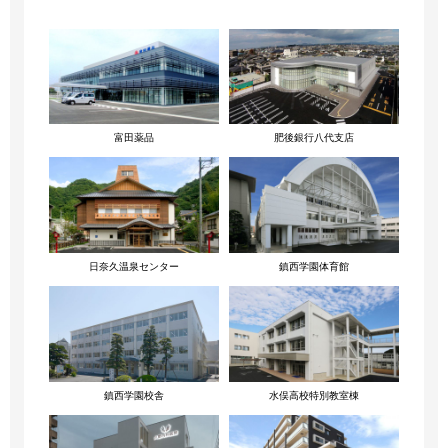
富田薬品
肥後銀行八代支店
日奈久温泉センター
鎮西学園体育館
鎮西学園校舎
水俣高校特別教室棟