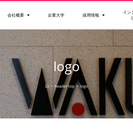
イン
会社概要
企業大学
採用情報
logo
>
header-top
>
logo