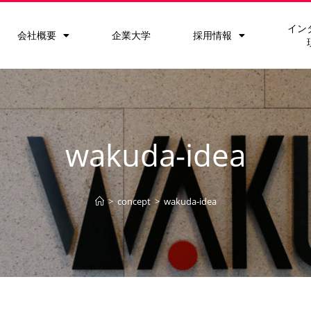
イン
会社概要
企業大学
採用情報
wakuda-idea
>
concept
>
wakuda-idea